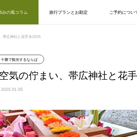
和みの風コラム
旅行プランとお勘定
ご予約につい
帯広神社と花手水2025
十勝のめぐみ
十勝で観光するならば
十勝の旅行相談室
十勝で観光するならば
保育園留学で大人気の「しみず認定こど
空気の佇まい、帯広神社と花手水
も園 ぽっけ」って何？
2025.01.05
十勝で観光するならば
感
お野菜、乳製品、お肉…十勝のめぐみ
和
い動物、
広大な自然？ セグウェイ？ だけじゃない十
なんぷアドベンチャーパークは余裕を持