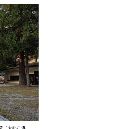
様（大那牟遅