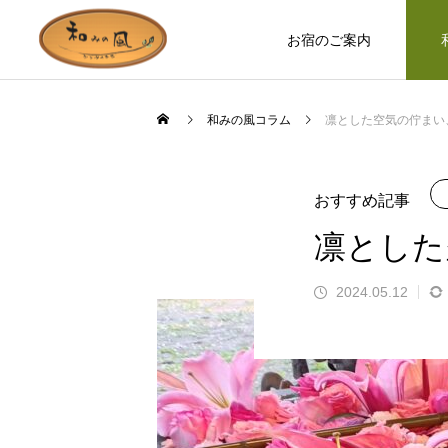
お宿のご案内
和みの風コラム
凛とした空気の佇まい、
お宿のつくり
ロバ日記
おすすめ記事
凛とした
2024.05.12
お部屋やホールなど、木の温もりを
ます」とお客様の
誰もが知っているのに見た人は少な