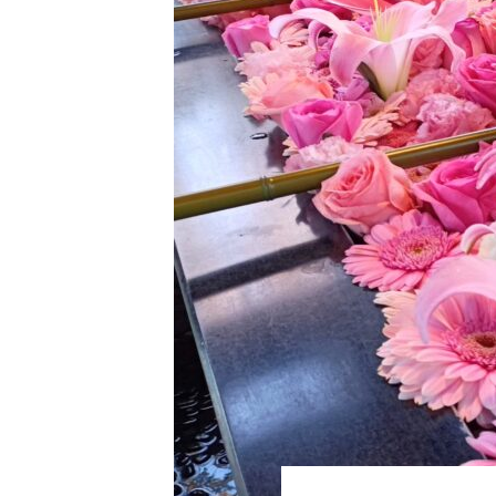
じられる時間のために
ロバの暮らしと魅力とは？