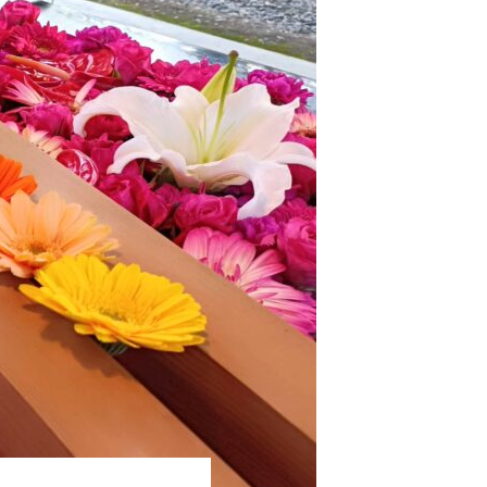
らから
声、その理由は…？
園留学で注目される理由とは？