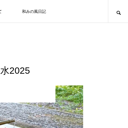
て
和みの風日記
道のりとお問合せ
十勝で観光するならば
お客さまの声
凛とした空気の佇まい、帯広神社と花手
2025
水2025
十勝の旅行相談室
みの風への道のりとご連絡方法はこ
「リトリートできた気がします」とお客様の
北海道上士幌町こども園 ほろんが保育