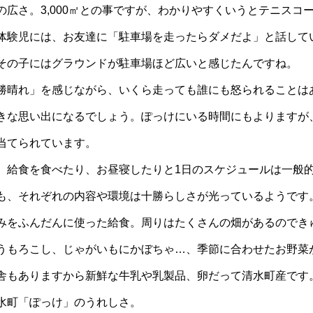
広さ。3,000㎡との事ですが、わかりやすくいうとテニスコー
体験児には、お友達に「駐車場を走ったらダメだよ」と話して
その子にはグラウンドが駐車場ほど広いと感じたんですね。
勝晴れ」を感じながら、いくら走っても誰にも怒られることは
きな思い出になるでしょう。ぽっけにいる時間にもよりますが
当てられています。
、給食を食べたり、お昼寝したりと1日のスケジュールは一般
も、それぞれの内容や環境は十勝らしさが光っているようです
みをふんだんに使った給食。周りはたくさんの畑があるのでき
うもろこし、じゃがいもにかぼちゃ…、季節に合わせたお野菜
舎もありますから新鮮な牛乳や乳製品、卵だって清水町産です
水町「ぽっけ」のうれしさ。