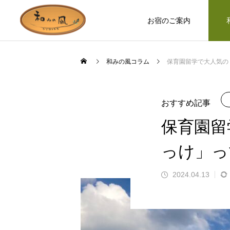
お宿のご案内
和みの風コラム
保育園留学で大人気の
お宿のつくり
ロバ日記
おすすめ記事
保育園留
っけ」っ
2024.04.13
お部屋やホールなど、木の温もりを
ます」とお客様の
誰もが知っているのに見た人は少な