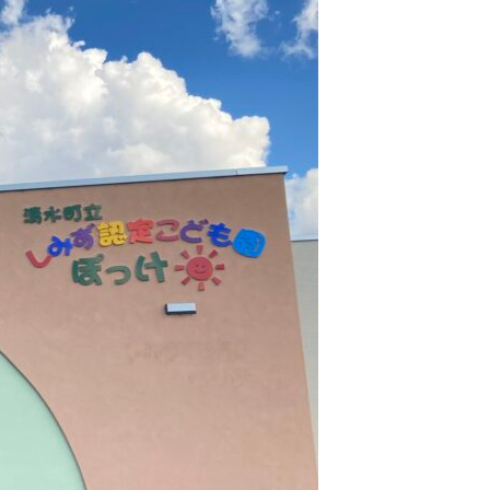
らから
声、その理由は…？
園留学で注目される理由とは？