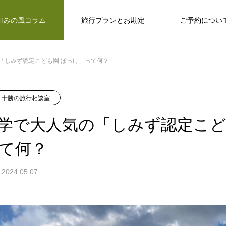
和みの風コラム
旅行プランとお勘定
ご予約につい
「しみず認定こども園 ぽっけ」って何？
十勝のめぐみ
十勝で観光するならば
十勝の旅行相談室
十勝の旅行相談室
保育園留学で大人気の「しみず認定こど
学で大人気の「しみず認定こど
も園 ぽっけ」って何？
て何？
2024.05.07
十勝で観光するならば
感
お野菜、乳製品、お肉…十勝のめぐみ
和
い動物、
広大な自然？ セグウェイ？ だけじゃない十
なんぷアドベンチャーパークは余裕を持