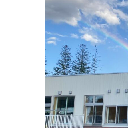
じられる時間のために
ロバの暮らしと魅力とは？