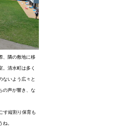
際、隣の敷地に移
室。清水町は多く
のないよう広々と
ちの声が響き、な
ごす縦割り保育も
うね。