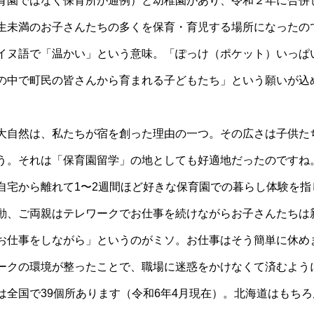
育園ではなく保育所が通例）と幼稚園があり、令和２年に合併
生未満のお子さんたちの多くを保育・育児する場所になったの
イヌ語で「温かい」という意味。「ぽっけ（ポケット）いっぱ
の中で町民の皆さんから育まれる子どもたち」という願いが込
大自然は、私たちが宿を創った理由の一つ。その広さは子供た
う。それは「保育園留学」の地としても好適地だったのですね
自宅から離れて1〜2週間ほど好きな保育園での暮らし体験を指
動、ご両親はテレワークでお仕事を続けながらお子さんたちは
お仕事をしながら」というのがミソ。お仕事はそう簡単に休め
ークの環境が整ったことで、職場に迷惑をかけなくて済むよう
は全国で39個所あります（令和6年4月現在）。北海道はもち