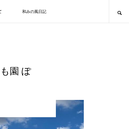
て
和みの風日記
道のりとお問合せ
十勝で観光するならば
お客さまの声
凛とした空気の佇まい、帯広神社と花手
も園 ぽ
水2025
十勝の旅行相談室
みの風への道のりとご連絡方法はこ
「リトリートできた気がします」とお客様の
北海道上士幌町こども園 ほろんが保育