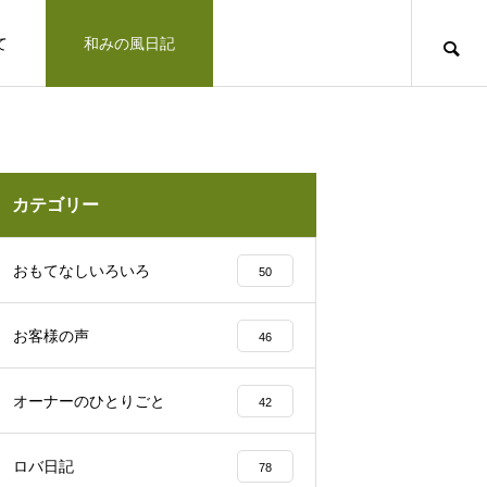
て
和みの風日記
道のりとお問合せ
十勝で観光するならば
お客さまの声
カテゴリー
凛とした空気の佇まい、帯広神社と花手
おもてなしいろいろ
50
水2025
お客様の声
46
十勝の旅行相談室
オーナーのひとりごと
42
みの風への道のりとご連絡方法はこ
「リトリートできた気がします」とお客様の
ロバ日記
78
北海道上士幌町こども園 ほろんが保育