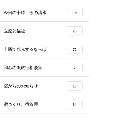
らから
声、その理由は…？
園留学で注目される理由とは？
今日の十勝、今の清水
103
医療と福祉
28
十勝で観光するならば
72
和みの風旅行相談室
7
宿からのお知らせ
18
宿づくり、宿管理
64