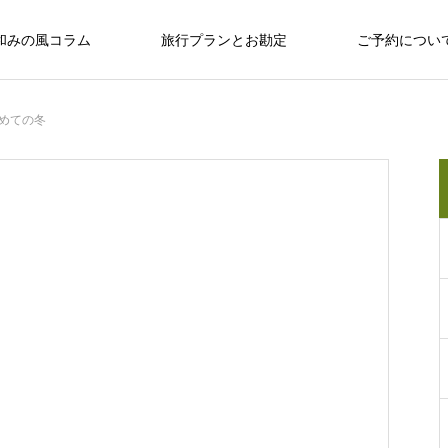
和みの風コラム
旅行プランとお勘定
ご予約につい
めての冬
十勝のめぐみ
十勝で観光するならば
十勝の旅行相談室
保育園留学で大人気の「しみず認定こど
も園 ぽっけ」って何？
十勝で観光するならば
感
お野菜、乳製品、お肉…十勝のめぐみ
和
い動物、
広大な自然？ セグウェイ？ だけじゃない十
なんぷアドベンチャーパークは余裕を持