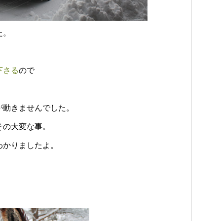
た。
下さる
ので
が動きませんでした。
その大変な事。
わかりましたよ。