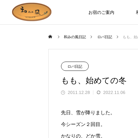
お宿のご案内
和みの風日記
ロバ日記
もも、始
お宿のつくり
ロバ日記
ロバ日記
もも、始めての冬
2011.12.28
2022.11.06
先日、雪が降りました。
今シーズン２回目。
お部屋やホールなど、木の温もりを
ます」とお客様の
誰もが知っているのに見た人は少な
かなりの、どか雪。