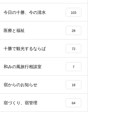
らから
声、その理由は…？
園留学で注目される理由とは？
今日の十勝、今の清水
103
医療と福祉
28
十勝で観光するならば
72
和みの風旅行相談室
7
宿からのお知らせ
18
宿づくり、宿管理
64