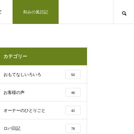
て
和みの風日記
道のりとお問合せ
十勝で観光するならば
お客さまの声
カテゴリー
凛とした空気の佇まい、帯広神社と花手
おもてなしいろいろ
50
水2025
お客様の声
46
十勝の旅行相談室
オーナーのひとりごと
42
みの風への道のりとご連絡方法はこ
「リトリートできた気がします」とお客様の
ロバ日記
78
北海道上士幌町こども園 ほろんが保育