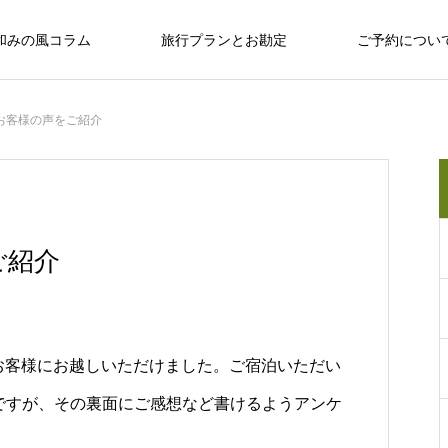
和みの風コラム
旅行プランとお勘定
ご予約につい
お客様の声をご紹介
十勝のめぐみ
十勝で観光するならば
十勝の旅行相談室
保育園留学で大人気の「しみず認定こど
ご紹介
も園 ぽっけ」って何？
十勝で観光するならば
のお客様にお越しいただけました。ご宿泊いただい
ですが、その裏面にご感想など書けるようアンケ
感
お野菜、乳製品、お肉…十勝のめぐみ
和
い動物、
広大な自然？ セグウェイ？ だけじゃない十
なんぷアドベンチャーパークは余裕を持