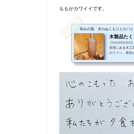
ももがカワイイです。
和みの風 木のぬくもりとロバと
木製品たく
🕒️2026年8月6日
美瑛にある木工
のファン。着色
めシリーズ、独
家の奥さん書。
っこりする作品
思います。