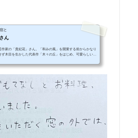
宿と
さん
芸作家の「貴妃花」さん。「和みの風」を開業する前からかなり
せず木目を生かした代表作「木々の丘」をはじめ、可愛らしいま
創的なオブジェなど20以上の作品が並びます。趣のある文字は作
「和みの風」のロゴも書いていただきました。見ているだけでほ
たちを是非感じてください。一つ一つ温かみを感じてもらえると