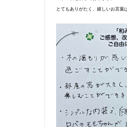
じられる時間のために
ロバの暮らしと魅力とは？
とてもありがたく、嬉しいお言葉