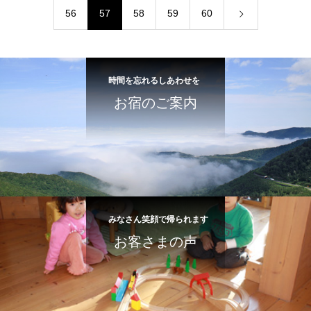
56
57
58
59
60
時間を忘れるしあわせを
お宿のご案内
みなさん笑顔で帰られます
お客さまの声