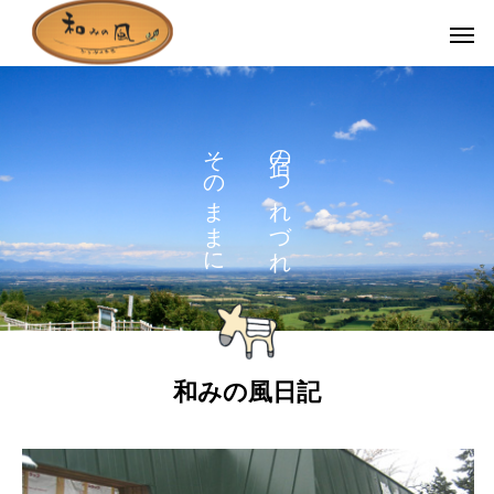
そ
の
の
つ
ま
れ
ま
づ
に
れ
和みの風日記