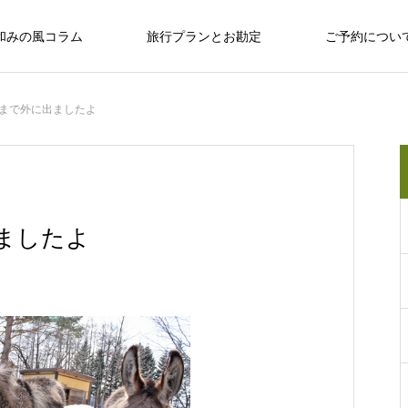
和みの風コラム
旅行プランとお勘定
ご予約につい
まで外に出ましたよ
十勝のめぐみ
十勝で観光するならば
十勝の旅行相談室
保育園留学で大人気の「しみず認定こど
ましたよ
も園 ぽっけ」って何？
十勝で観光するならば
感
お野菜、乳製品、お肉…十勝のめぐみ
和
い動物、
広大な自然？ セグウェイ？ だけじゃない十
なんぷアドベンチャーパークは余裕を持