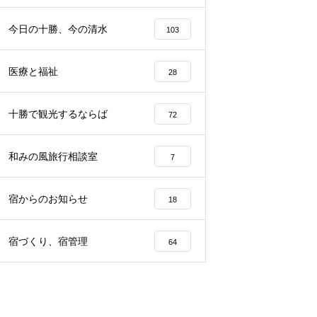
らから
声、その理由は…？
園留学で注目される理由とは？
今日の十勝、今の清水
103
医療と福祉
28
十勝で観光するならば
72
和みの風旅行相談室
7
宿からのお知らせ
18
宿づくり、宿管理
64