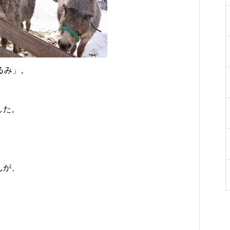
をご紹介
ち
勝千年の森の見どころ
った寄り道がおすすめ
るみ」。
した。
んが、
」