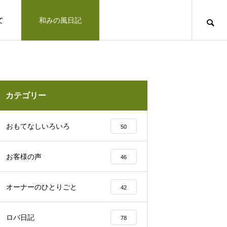
て
和みの風日記
道のりとお問合せ
十勝で観光するならば
お客さまの声
カテゴリー
凛とした空気の佇まい、帯広神社と花手
おもてなしいろいろ
50
水2025
お客様の声
46
十勝の旅行相談室
オーナーのひとりごと
42
みの風への道のりとご連絡方法はこ
「リトリートできた気がします」とお客様の
ロバ日記
78
北海道上士幌町こども園 ほろんが保育