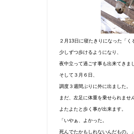
じられる時間のために
ロバの暮らしと魅力とは？
２月13日に寝たきりになった「く
少しずつ歩けるようになり、
夜中立って過ごす事も出来てきま
そして３月６日、
調度３週間ぶりに外に出ました。
まだ、左足に体重を乗せられませ
よたよたと歩く事が出来ます。
「いやぁ、よかった。
死んでたかもしれないんだもの。