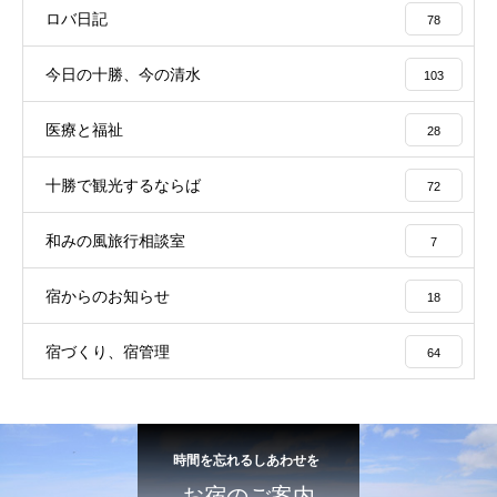
ロバ日記
78
今日の十勝、今の清水
103
医療と福祉
28
十勝で観光するならば
72
和みの風旅行相談室
7
宿からのお知らせ
18
宿づくり、宿管理
64
時間を忘れるしあわせを
お宿のご案内