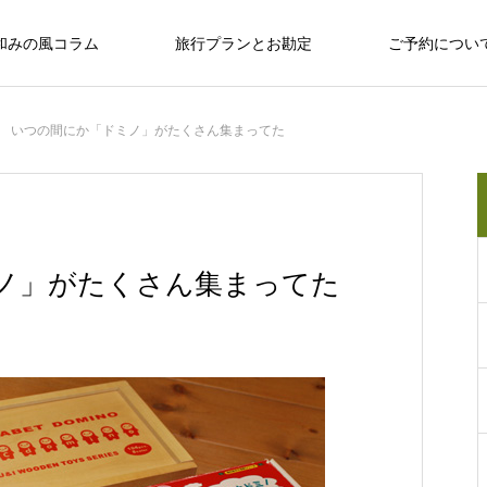
和みの風コラム
旅行プランとお勘定
ご予約につい
いつの間にか「ドミノ」がたくさん集まってた
十勝のめぐみ
十勝で観光するならば
十勝の旅行相談室
保育園留学で大人気の「しみず認定こど
ノ」がたくさん集まってた
も園 ぽっけ」って何？
十勝で観光するならば
感
お野菜、乳製品、お肉…十勝のめぐみ
和
い動物、
広大な自然？ セグウェイ？ だけじゃない十
なんぷアドベンチャーパークは余裕を持