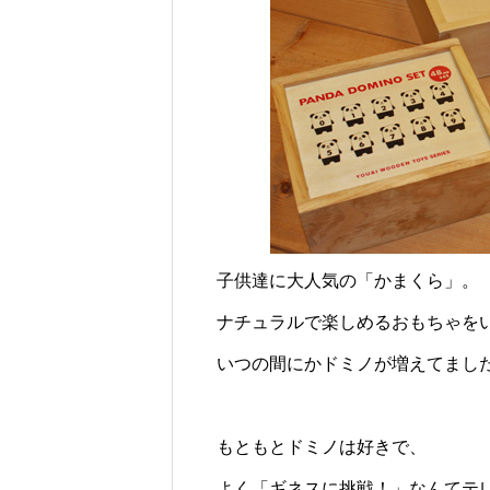
じられる時間のために
ロバの暮らしと魅力とは？
子供達に大人気の「かまくら」。
ナチュラルで楽しめるおもちゃを
いつの間にかドミノが増えてまし
もともとドミノは好きで、
よく「ギネスに挑戦！」なんてテ