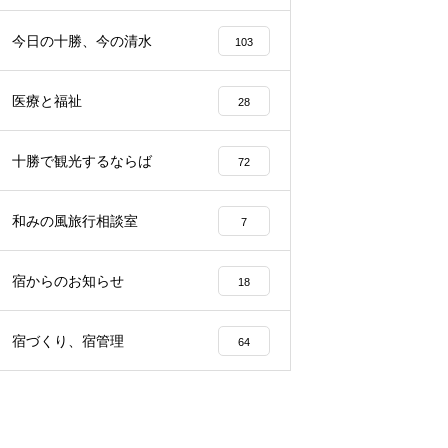
らから
声、その理由は…？
園留学で注目される理由とは？
今日の十勝、今の清水
103
医療と福祉
28
十勝で観光するならば
72
和みの風旅行相談室
7
宿からのお知らせ
18
宿づくり、宿管理
64