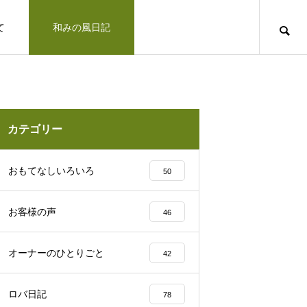
て
和みの風日記
道のりとお問合せ
十勝で観光するならば
お客さまの声
カテゴリー
凛とした空気の佇まい、帯広神社と花手
おもてなしいろいろ
50
水2025
お客様の声
46
十勝の旅行相談室
オーナーのひとりごと
42
みの風への道のりとご連絡方法はこ
「リトリートできた気がします」とお客様の
ロバ日記
78
北海道上士幌町こども園 ほろんが保育