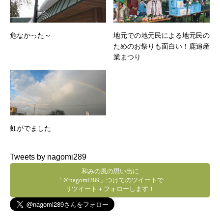
危なかった～
地元での地元民による地元民の
ためのお祭りも面白い！鹿追産
業まつり
虹がでました
Tweets by nagomi289
和みの風の思い出に
「＠nagomi289」つけてのツイートで
リツイート＋フォローします！