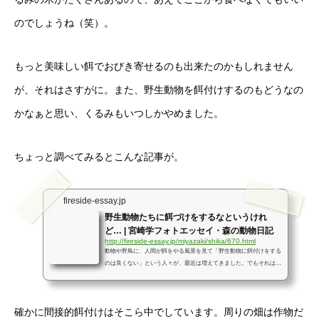
のでしょうね（笑）。
もっと美味しい餌でおびき寄せるのも出来たのかもしれません
が、それはさすがに。また、野生動物を餌付けするのもどうなの
かなぁと思い、くるみもいつしかやめました。
ちょっと調べてみるとこんな記事が。
fireside-essay.jp
野生動物たちに餌づけをするなというけれ
ど… | 宮崎学フォトエッセイ・森の動物日記
http://fireside-essay.jp/miyazaki/shika/670.html
動物や野鳥に、人間が餌をやる風景を見て「野生動物に餌付けをする
のは良くない」という人々が、最近は増えてきました。でもそれはボ
クに言わせれば間違った自然観なのではないか、と思います。こうし
た目に見える「餌づけ」に対して、人間が膨大な規模で行っている
「間接的餌づけ」について考えました。
確かに間接的餌付けはそこら中でしています。周りの畑は作物だ