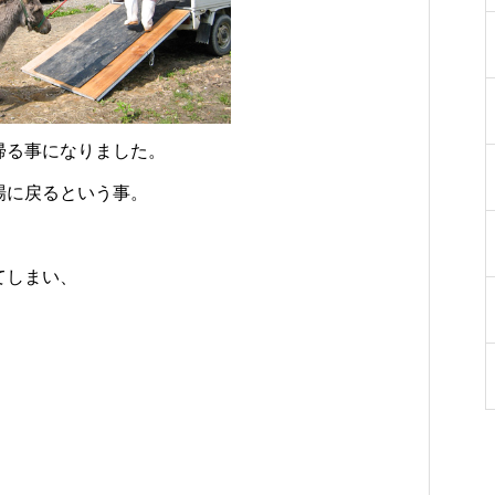
をご紹介
ち
勝千年の森の見どころ
った寄り道がおすすめ
帰る事になりました。
場に戻るという事。
てしまい、
、