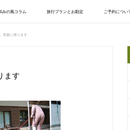
和みの風コラム
旅行プランとお勘定
ご予約につい
」実家に帰ります
十勝のめぐみ
十勝で観光するならば
十勝の旅行相談室
保育園留学で大人気の「しみず認定こど
ります
も園 ぽっけ」って何？
十勝で観光するならば
感
お野菜、乳製品、お肉…十勝のめぐみ
和
い動物、
広大な自然？ セグウェイ？ だけじゃない十
なんぷアドベンチャーパークは余裕を持