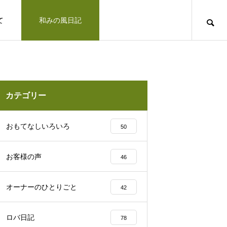
て
和みの風日記
道のりとお問合せ
十勝で観光するならば
お客さまの声
カテゴリー
凛とした空気の佇まい、帯広神社と花手
おもてなしいろいろ
50
水2025
お客様の声
46
十勝の旅行相談室
オーナーのひとりごと
42
みの風への道のりとご連絡方法はこ
「リトリートできた気がします」とお客様の
ロバ日記
78
北海道上士幌町こども園 ほろんが保育