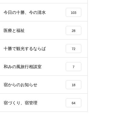
らから
声、その理由は…？
園留学で注目される理由とは？
今日の十勝、今の清水
103
医療と福祉
28
十勝で観光するならば
72
和みの風旅行相談室
7
宿からのお知らせ
18
宿づくり、宿管理
64