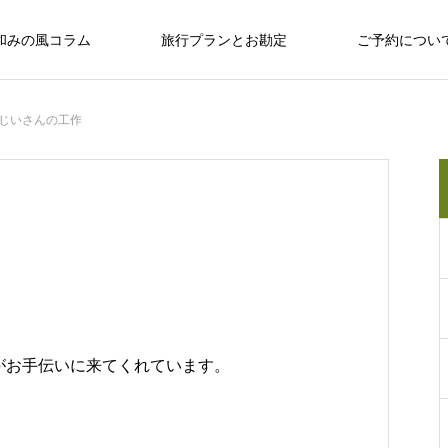
和みの風コラム
旅行プランとお勘定
ご予約につい
じいさんの工作
十勝のめぐみ
十勝で観光するならば
十勝の旅行相談室
保育園留学で大人気の「しみず認定こど
も園 ぽっけ」って何？
十勝で観光するならば
がお手伝いに来てくれています。
感
お野菜、乳製品、お肉…十勝のめぐみ
和
い動物、
広大な自然？ セグウェイ？ だけじゃない十
なんぷアドベンチャーパークは余裕を持