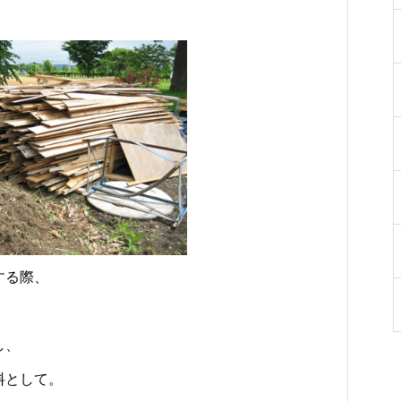
をご紹介
ち
勝千年の森の見どころ
った寄り道がおすすめ
する際、
し、
料として。