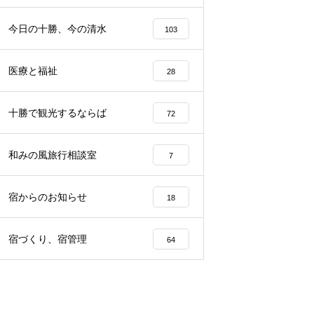
らから
声、その理由は…？
園留学で注目される理由とは？
今日の十勝、今の清水
103
医療と福祉
28
十勝で観光するならば
72
和みの風旅行相談室
7
宿からのお知らせ
18
宿づくり、宿管理
64