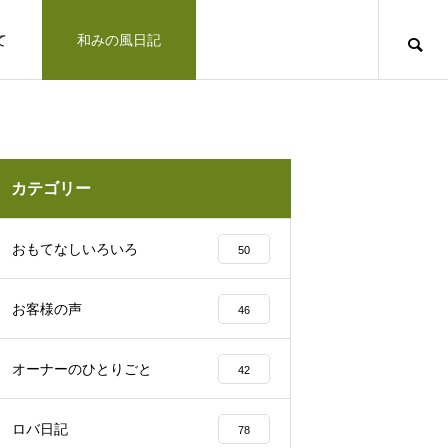
て
和みの風日記
道のりとお問合せ
十勝で観光するならば
お客さまの声
カテゴリー
凛とした空気の佇まい、帯広神社と花手
おもてなしいろいろ
50
水2025
お客様の声
46
十勝の旅行相談室
オーナーのひとりごと
42
みの風への道のりとご連絡方法はこ
「リトリートできた気がします」とお客様の
ロバ日記
78
北海道上士幌町こども園 ほろんが保育