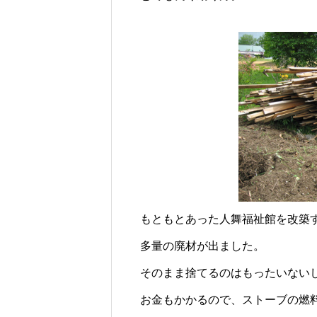
じられる時間のために
ロバの暮らしと魅力とは？
もともとあった人舞福祉館を改築
多量の廃材が出ました。
そのまま捨てるのはもったいない
お金もかかるので、ストーブの燃