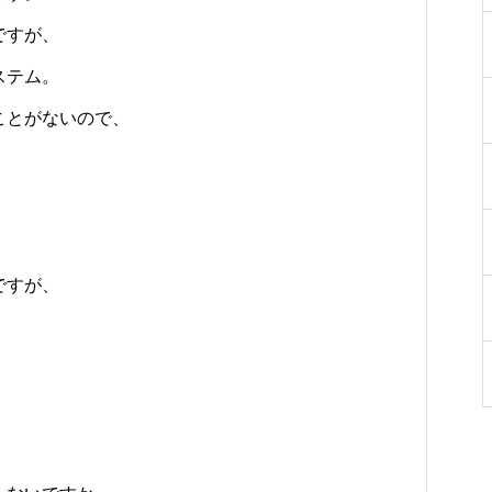
をご紹介
ち
勝千年の森の見どころ
った寄り道がおすすめ
ですが、
ステム。
ことがないので、
ですが、