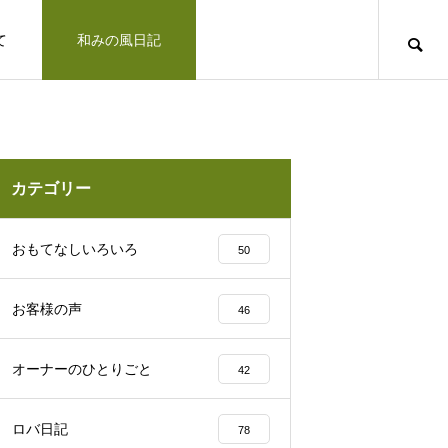
て
和みの風日記
道のりとお問合せ
十勝で観光するならば
お客さまの声
カテゴリー
凛とした空気の佇まい、帯広神社と花手
おもてなしいろいろ
50
水2025
お客様の声
46
十勝の旅行相談室
オーナーのひとりごと
42
みの風への道のりとご連絡方法はこ
「リトリートできた気がします」とお客様の
ロバ日記
78
北海道上士幌町こども園 ほろんが保育