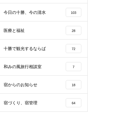
らから
声、その理由は…？
園留学で注目される理由とは？
今日の十勝、今の清水
103
医療と福祉
28
十勝で観光するならば
72
和みの風旅行相談室
7
宿からのお知らせ
18
宿づくり、宿管理
64