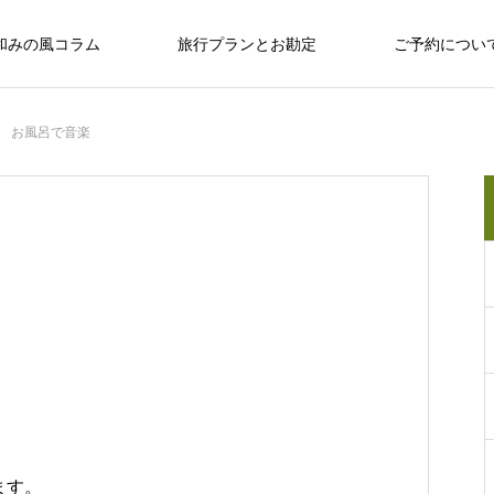
和みの風コラム
旅行プランとお勘定
ご予約につい
お風呂で音楽
十勝のめぐみ
十勝で観光するならば
十勝の旅行相談室
保育園留学で大人気の「しみず認定こど
も園 ぽっけ」って何？
十勝で観光するならば
感
お野菜、乳製品、お肉…十勝のめぐみ
和
い動物、
広大な自然？ セグウェイ？ だけじゃない十
なんぷアドベンチャーパークは余裕を持
ます。