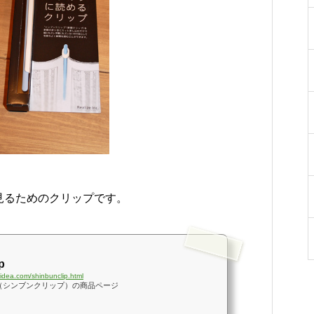
をご紹介
ち
勝千年の森の見どころ
った寄り道がおすすめ
見るためのクリップです。
p
-idea.com/shinbunclip.html
LIP（シンブンクリップ）の商品ページ