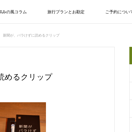
和みの風コラム
旅行プランとお勘定
ご予約につい
新聞が、バラけずに読めるクリップ
十勝のめぐみ
十勝で観光するならば
十勝の旅行相談室
保育園留学で大人気の「しみず認定こど
読めるクリップ
も園 ぽっけ」って何？
十勝で観光するならば
感
お野菜、乳製品、お肉…十勝のめぐみ
和
い動物、
広大な自然？ セグウェイ？ だけじゃない十
なんぷアドベンチャーパークは余裕を持