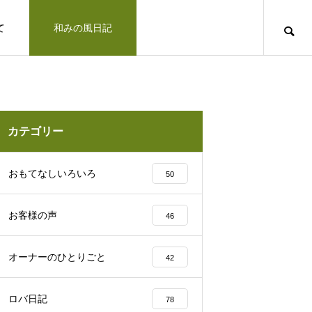
て
和みの風日記
道のりとお問合せ
十勝で観光するならば
お客さまの声
カテゴリー
凛とした空気の佇まい、帯広神社と花手
おもてなしいろいろ
50
水2025
お客様の声
46
十勝の旅行相談室
オーナーのひとりごと
42
みの風への道のりとご連絡方法はこ
「リトリートできた気がします」とお客様の
ロバ日記
78
北海道上士幌町こども園 ほろんが保育