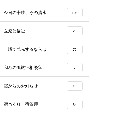
らから
声、その理由は…？
園留学で注目される理由とは？
今日の十勝、今の清水
103
医療と福祉
28
十勝で観光するならば
72
和みの風旅行相談室
7
宿からのお知らせ
18
宿づくり、宿管理
64