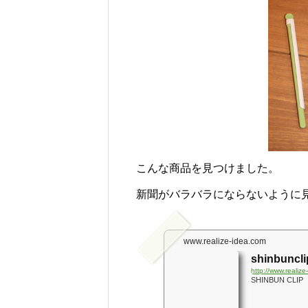
じられる時間のために
ロバの暮らしと魅力とは？
こんな商品を見つけました。
新聞がバラバラにならないように
www.realize-idea.com
shinbuncli
http://www.realize
SHINBUN C