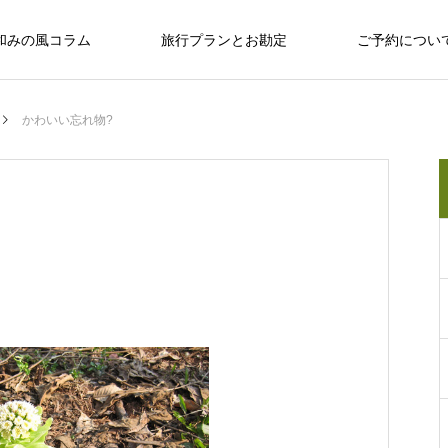
和みの風コラム
旅行プランとお勘定
ご予約につい
かわいい忘れ物?
十勝のめぐみ
十勝で観光するならば
十勝の旅行相談室
保育園留学で大人気の「しみず認定こど
も園 ぽっけ」って何？
十勝で観光するならば
感
お野菜、乳製品、お肉…十勝のめぐみ
和
い動物、
広大な自然？ セグウェイ？ だけじゃない十
なんぷアドベンチャーパークは余裕を持