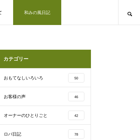
て
和みの風日記
道のりとお問合せ
十勝で観光するならば
お客さまの声
カテゴリー
凛とした空気の佇まい、帯広神社と花手
おもてなしいろいろ
50
水2025
お客様の声
46
十勝の旅行相談室
オーナーのひとりごと
42
みの風への道のりとご連絡方法はこ
「リトリートできた気がします」とお客様の
ロバ日記
78
北海道上士幌町こども園 ほろんが保育