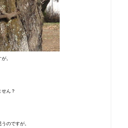
すが。
ません？
思うのですが。