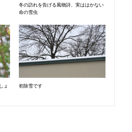
冬の訪れを告げる風物詩、実ははかない
命の雪虫
しょ
初除雪です