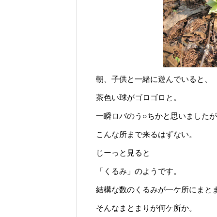
じられる時間のために
ロバの暮らしと魅力とは？
朝、子供と一緒に遊んでいると、
茶色い球がゴロゴロと。
一瞬ロバのう○ちかと思いました
こんな所まで来るはずない。
じーっと見ると
「くるみ」のようです。
結構な数のくるみが一ケ所にまと
そんなまとまりが何ケ所か。