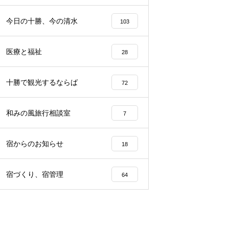
らから
声、その理由は…？
園留学で注目される理由とは？
今日の十勝、今の清水
103
医療と福祉
28
十勝で観光するならば
72
和みの風旅行相談室
7
宿からのお知らせ
18
宿づくり、宿管理
64