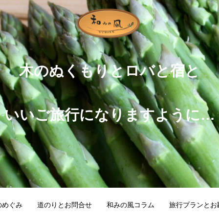
木のぬくもりとロバと宿と
いいご旅行になりますように…
のめぐみ
道のりとお問合せ
和みの風コラム
旅行プランとお