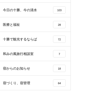
らから
声、その理由は…？
園留学で注目される理由とは？
今日の十勝、今の清水
103
医療と福祉
28
十勝で観光するならば
72
和みの風旅行相談室
7
宿からのお知らせ
18
宿づくり、宿管理
64