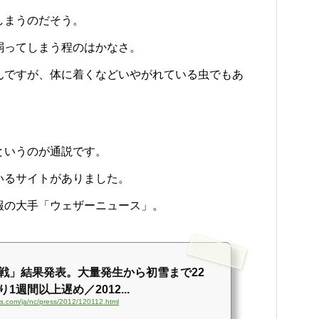
しまうのだそう。
弱ってしまう程のはかなさ。
んですが、体に着くなどいやがれている虫でもあ
というのが通説です。
いるサイトがありました。
報の大手「ウェザーニュース」。
戦」結果発表。大量発生から初雪まで22
1週間以上遅め／2012...
ws.com/ja/nc/press/2012/120112.html