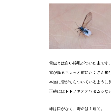
じられる時間のために
ロバの暮らしと魅力とは？
雪虫とは白い綿毛がついた虫です
雪が降るちょっと前にたくさん飛
本当に雪がちらついているように
正確にはトドノネオオワタムシな
雄は口がなく、寿命は１週間。