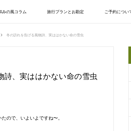
和みの風コラム
旅行プランとお勘定
ご予約につい
冬の訪れを告げる風物詩、実ははかない命の雪虫
十勝のめぐみ
十勝で観光するならば
十勝の旅行相談室
保育園留学で大人気の「しみず認定こど
物詩、実ははかない命の雪虫
も園 ぽっけ」って何？
十勝で観光するならば
いたので、いよいよですね〜。
感
お野菜、乳製品、お肉…十勝のめぐみ
和
い動物、
広大な自然？ セグウェイ？ だけじゃない十
なんぷアドベンチャーパークは余裕を持