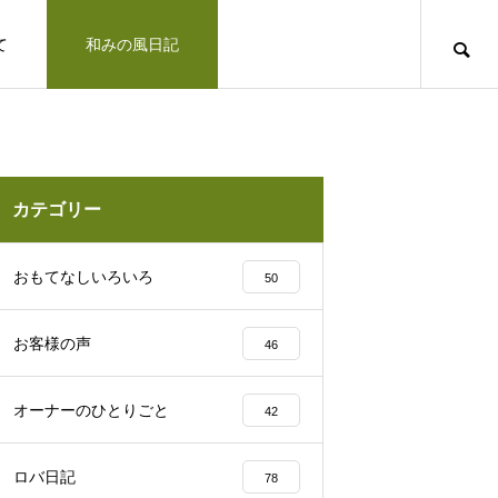
て
和みの風日記
道のりとお問合せ
十勝で観光するならば
お客さまの声
カテゴリー
凛とした空気の佇まい、帯広神社と花手
おもてなしいろいろ
50
水2025
お客様の声
46
十勝の旅行相談室
オーナーのひとりごと
42
みの風への道のりとご連絡方法はこ
「リトリートできた気がします」とお客様の
ロバ日記
78
北海道上士幌町こども園 ほろんが保育