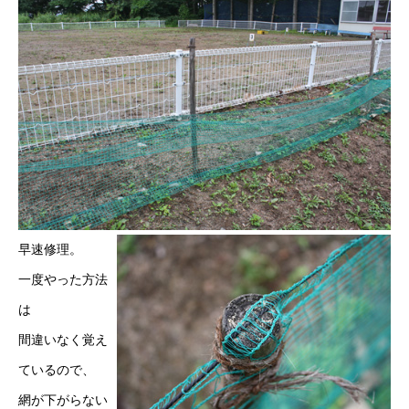
早速修理。
一度やった方法
は
間違いなく覚え
ているので、
網が下がらない