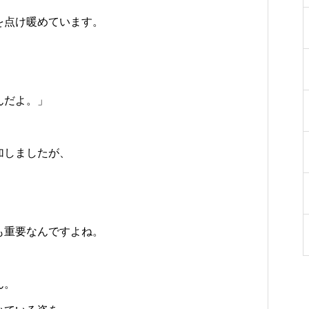
をご紹介
ち
勝千年の森の見どころ
った寄り道がおすすめ
を点け暖めています。
んだよ。」
加しましたが、
も重要なんですよね。
、
ん。