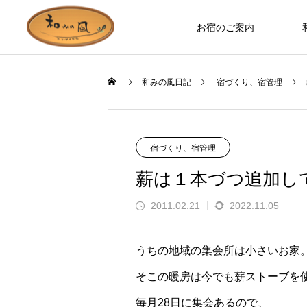
お宿のご案内
和みの風日記
宿づくり、宿管理
お宿のつくり
ロバ日記
宿づくり、宿管理
薪は１本づつ追加し
2011.02.21
2022.11.05
うちの地域の集会所は小さいお家
そこの暖房は今でも薪ストーブを
お部屋やホールなど、木の温もりを
ます」とお客様の
誰もが知っているのに見た人は少な
毎月28日に集会あるので、