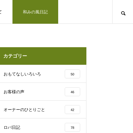
て
和みの風日記
道のりとお問合せ
十勝で観光するならば
お客さまの声
カテゴリー
凛とした空気の佇まい、帯広神社と花手
おもてなしいろいろ
50
水2025
お客様の声
46
十勝の旅行相談室
オーナーのひとりごと
42
みの風への道のりとご連絡方法はこ
「リトリートできた気がします」とお客様の
ロバ日記
78
北海道上士幌町こども園 ほろんが保育