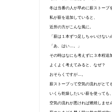
じられる時間のために
ロバの暮らしと魅力とは？
冬は当番の人が早めに薪ストーブ
私が薪を追加していると、
近所の方がこんな風に。
「薪は１本ずつ足しちゃいけない
「あ、はい…。」
その時はなにも考えずに３本程追
よくよく考えてみると、なぜ？
おそらくですが…。
薪ストーブって空気の流れがとて
いくら乾燥したいい薪を使っても
空気の流れが悪ければ燃焼しませ