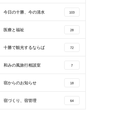
らから
声、その理由は…？
園留学で注目される理由とは？
今日の十勝、今の清水
103
医療と福祉
28
十勝で観光するならば
72
和みの風旅行相談室
7
宿からのお知らせ
18
宿づくり、宿管理
64