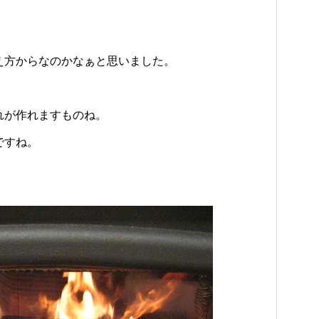
、
え方からなのかなぁと思いました。
れが作れますものね。
ですね。