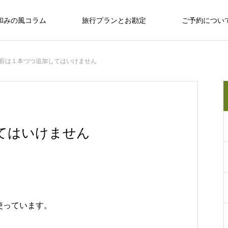
和みの風コラム
旅行プランとお勘定
ご予約につい
薪は１本づつ追加してはいけません
十勝のめぐみ
十勝で観光するならば
十勝の旅行相談室
保育園留学で大人気の「しみず認定こど
てはいけません
も園 ぽっけ」って何？
十勝で観光するならば
。
使っています。
感
お野菜、乳製品、お肉…十勝のめぐみ
和
い動物、
広大な自然？ セグウェイ？ だけじゃない十
なんぷアドベンチャーパークは余裕を持