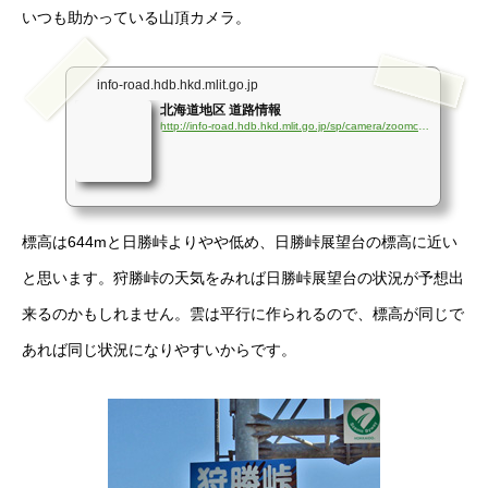
いつも助かっている山頂カメラ。
info-road.hdb.hkd.mlit.go.jp
北海道地区 道路情報
http://info-road.hdb.hkd.mlit.go.jp/sp/camera/zoomcamera.html?id=cctv_pop_1D40FE5D_20220319_1520.json
標高は644mと日勝峠よりやや低め、日勝峠展望台の標高に近い
と思います。狩勝峠の天気をみれば日勝峠展望台の状況が予想出
来るのかもしれません。雲は平行に作られるので、標高が同じで
あれば同じ状況になりやすいからです。