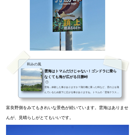
和みの風
雲海はトマムだけじゃない！ゴンドラに乗ら
なくても海が広がる日勝峠
🕒️
雲海…体験した事がありますか？飛行機に乗った時など、雲の上を飛
んでいるため眼下に広がる事がありますね。トマムの「雲海テラス」
で有名になったので、見てみたいと思われる方も多いのではないでし
ょうか。和みの風から車で30分、日勝峠の展望台で見られるんです！
富良野側をみてもきれいな景色が続いています。雲海はありませ
日勝峠ですから、もちろん無料！是非、目の前に広がる雲の海を体感
して下さい。どうやったら見られるの？場所は「日勝峠展望台」。道
んが、見晴らしがとてもいいです。
東道「十勝清水I.C.」から山側に向かって10分走れば到着です。国道
ですから、場所は問題ないと思います。39段の階段を上るとその展望
台...