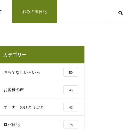
て
和みの風日記
道のりとお問合せ
十勝で観光するならば
お客さまの声
カテゴリー
凛とした空気の佇まい、帯広神社と花手
おもてなしいろいろ
50
水2025
お客様の声
46
十勝の旅行相談室
オーナーのひとりごと
42
みの風への道のりとご連絡方法はこ
「リトリートできた気がします」とお客様の
ロバ日記
78
北海道上士幌町こども園 ほろんが保育