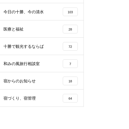
らから
声、その理由は…？
園留学で注目される理由とは？
今日の十勝、今の清水
103
医療と福祉
28
十勝で観光するならば
72
和みの風旅行相談室
7
宿からのお知らせ
18
宿づくり、宿管理
64