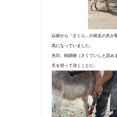
じられる時間のために
ロバの暮らしと魅力とは？
以前から「さくら」の前足の爪が
気になっていました。
先日、削蹄師（さくていしと読み
爪を切って頂くことに。