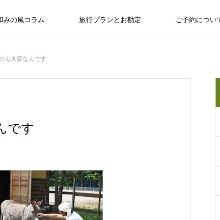
和みの風コラム
旅行プランとお勘定
ご予約につい
のも大変なんです
十勝のめぐみ
十勝で観光するならば
十勝の旅行相談室
保育園留学で大人気の「しみず認定こど
んです
も園 ぽっけ」って何？
十勝で観光するならば
感
お野菜、乳製品、お肉…十勝のめぐみ
和
い動物、
広大な自然？ セグウェイ？ だけじゃない十
なんぷアドベンチャーパークは余裕を持