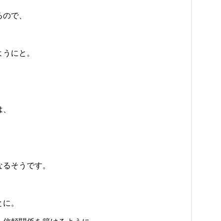
るので、
ようにと。
は、
なるそうです。
とに。