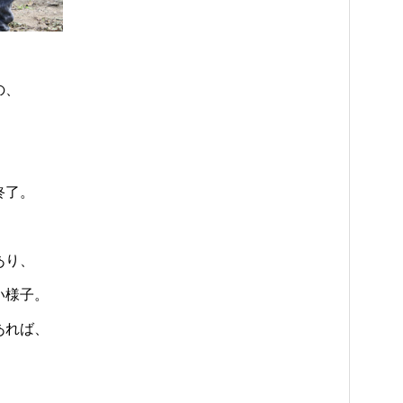
の、
終了。
あり、
い様子。
あれば、
、